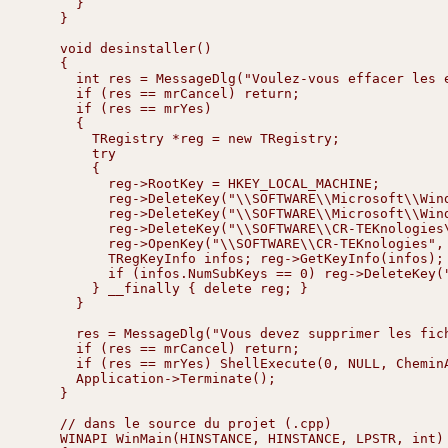
      }

    }

    void desinstaller()

    {

      int res = MessageDlg("Voulez-vous effacer les 
      if (res == mrCancel) return;

      if (res == mrYes)

      {

        TRegistry *reg = new TRegistry;

        try

        {

          reg->RootKey = HKEY_LOCAL_MACHINE;

          reg->DeleteKey("\\SOFTWARE\\Microsoft\\Wind
          reg->DeleteKey("\\SOFTWARE\\Microsoft\\Wind
          reg->DeleteKey("\\SOFTWARE\\CR-TEKnologies\
          reg->OpenKey("\\SOFTWARE\\CR-TEKnologies", 
          TRegKeyInfo infos; reg->GetKeyInfo(infos);

          if (infos.NumSubKeys == 0) reg->DeleteKey("
        } __finally { delete reg; }

      }

      res = MessageDlg("Vous devez supprimer les fic
      if (res == mrCancel) return;

      if (res == mrYes) ShellExecute(0, NULL, CheminA
      Application->Terminate();

    }

    // dans le source du projet (.cpp)

    WINAPI WinMain(HINSTANCE, HINSTANCE, LPSTR, int)
