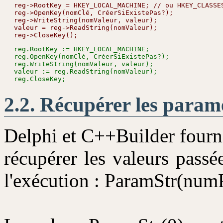
reg->RootKey = HKEY_LOCAL_MACHINE; // ou HKEY_CLASSES
reg->OpenKey(nomClé, CréerSiExistePas?);

reg->WriteString(nomValeur, valeur);

valeur = reg->ReadString(nomValeur);

reg.RootKey := HKEY_LOCAL_MACHINE;

reg.OpenKey(nomClé, CréerSiExistePas?);

reg.WriteString(nomValeur, valeur);

valeur := reg.ReadString(nomValeur);

Récupérer les param
Delphi et C++Builder fourn
récupérer les valeurs passé
l'exécution : ParamStr(num