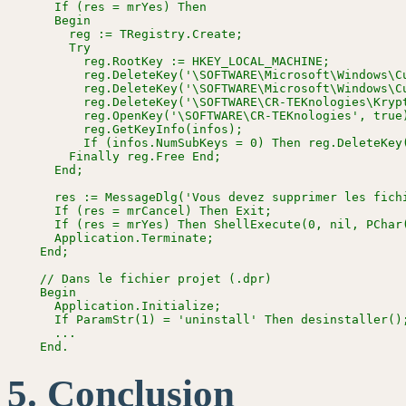
    If (res = mrYes) Then

    Begin

      reg := TRegistry.Create;

      Try

        reg.RootKey := HKEY_LOCAL_MACHINE;

        reg.DeleteKey('\SOFTWARE\Microsoft\Windows\Cu
        reg.DeleteKey('\SOFTWARE\Microsoft\Windows\Cu
        reg.DeleteKey('\SOFTWARE\CR-TEKnologies\Krypt
        reg.OpenKey('\SOFTWARE\CR-TEKnologies', true)
        reg.GetKeyInfo(infos);

        If (infos.NumSubKeys = 0) Then reg.DeleteKey(
      Finally reg.Free End;

    End;

    res := MessageDlg('Vous devez supprimer les fich
    If (res = mrCancel) Then Exit;

    If (res = mrYes) Then ShellExecute(0, nil, PChar(
    Application.Terminate;

  End;

  // Dans le fichier projet (.dpr)

  Begin

    Application.Initialize;

    If ParamStr(1) = 'uninstall' Then desinstaller();
    ...

Conclusion