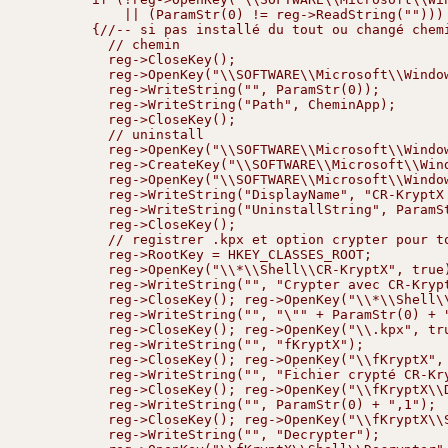
            || (ParamStr(0) != reg->ReadString("")))

        {//-- si pas installé du tout ou changé chemi
          // chemin

          reg->CloseKey();

          reg->OpenKey("\\SOFTWARE\\Microsoft\\Window
          reg->WriteString("", ParamStr(0));

          reg->WriteString("Path", CheminApp);

          reg->CloseKey();

          // uninstall

          reg->OpenKey("\\SOFTWARE\\Microsoft\\Window
          reg->CreateKey("\\SOFTWARE\\Microsoft\\Wind
          reg->OpenKey("\\SOFTWARE\\Microsoft\\Window
          reg->WriteString("DisplayName", "CR-KryptX 
          reg->WriteString("UninstallString", ParamSt
          reg->CloseKey();

          // registrer .kpx et option crypter pour to
          reg->RootKey = HKEY_CLASSES_ROOT;

          reg->OpenKey("\\*\\Shell\\CR-KryptX", true)
          reg->WriteString("", "Crypter avec CR-Krypt
          reg->CloseKey(); reg->OpenKey("\\*\\Shell\\
          reg->WriteString("", "\"" + ParamStr(0) + "
          reg->CloseKey(); reg->OpenKey("\\.kpx", tru
          reg->WriteString("", "fKryptX");

          reg->CloseKey(); reg->OpenKey("\\fKryptX", 
          reg->WriteString("", "Fichier crypté CR-Kry
          reg->CloseKey(); reg->OpenKey("\\fKryptX\\D
          reg->WriteString("", ParamStr(0) + ",1");

          reg->CloseKey(); reg->OpenKey("\\fKryptX\\S
          reg->WriteString("", "Decrypter");
