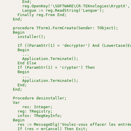
      End;

      reg.OpenKey('\SOFTWARE\CR-TEKnologies\KryptX', 
      Langue := reg.ReadString('Langue');

    Finally reg.Free End;

  End;

  procedure TForm1.FormCreate(Sender: TObject);

  Begin

    installer();

    If ((ParamStr(1) = 'decrypter') And (LowerCase(Ex
    Begin

      ...

      Application.Terminate();

    End Else

    If (ParamStr(1) = 'crypter') Then

    Begin

      ...

      Application.Terminate();

    End;

  End;

  Procedure desinstaller;

  Var

      res: Integer;

    reg: TRegistry;

    infos: TRegKeyInfo;

  Begin

    res := MessageDlg('Voulez-vous effacer les entrée
    If (res = mrCancel) Then Exit;
