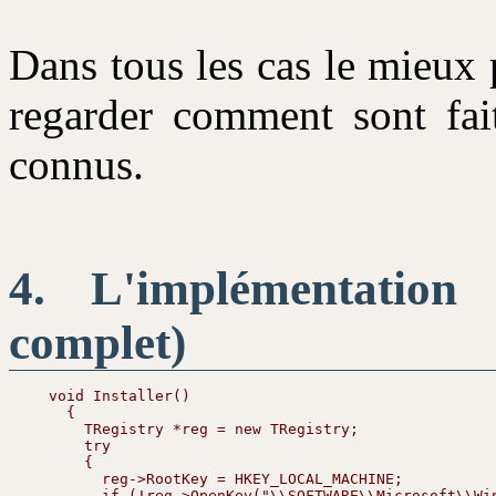
Dans tous les cas le mieux
regarder comment sont fait
connus.
L'implémentation
complet)
  void Installer()

    {

      TRegistry *reg = new TRegistry;

      try

      {

        reg->RootKey = HKEY_LOCAL_MACHINE;

        if (!reg->OpenKey("\\SOFTWARE\\Microsoft\\Wi