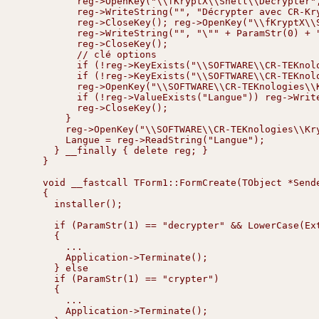
          reg->OpenKey("\\fKryptX\\Shell\\Decrypter",
          reg->WriteString("", "Décrypter avec CR-Kry
          reg->CloseKey(); reg->OpenKey("\\fKryptX\\S
          reg->WriteString("", "\"" + ParamStr(0) + "
          reg->CloseKey();

          // clé options

          if (!reg->KeyExists("\\SOFTWARE\\CR-TEKnolo
          if (!reg->KeyExists("\\SOFTWARE\\CR-TEKnol
          reg->OpenKey("\\SOFTWARE\\CR-TEKnologies\\K
          if (!reg->ValueExists("Langue")) reg->Write
          reg->CloseKey();

        }

        reg->OpenKey("\\SOFTWARE\\CR-TEKnologies\\Kry
        Langue = reg->ReadString("Langue");

      } __finally { delete reg; }

    }

    void __fastcall TForm1::FormCreate(TObject *Sende
    {

      installer();

      if (ParamStr(1) == "decrypter" && LowerCase(Ext
      {

        ...

        Application->Terminate();

      } else

      if (ParamStr(1) == "crypter")

      {

        ...

        Application->Terminate();
