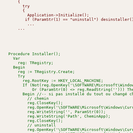
    {

      try

      {

        Application->Initialize();

       if (ParamStr(1) == "uninstall") desinstaller()
        ...

Procedure Installer();

  Var

    reg: TRegistry;

  Begin

    reg := TRegistry.Create;

    Try

      reg.RootKey := HKEY_LOCAL_MACHINE;

      If (Not(reg.OpenKey('\SOFTWARE\Microsoft\Window
          Or (ParamStr(0) <> reg.ReadString(''))) The
      Begin //-- si pas installé du tout ou changé ch
        // chemin

        reg.CloseKey();

        reg.OpenKey('\SOFTWARE\Microsoft\Windows\Curr
        reg.WriteString('', ParamStr(0));

        reg.WriteString('Path', CheminApp);

        reg.CloseKey();

        // uninstall

        reg.OpenKey('\SOFTWARE\Microsoft\Windows\Curr