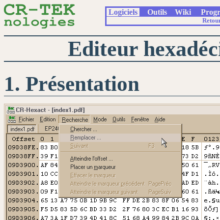
Logiciels
Outils
Wiki
Prog
Retou
Editeur hexadéc
Présentation